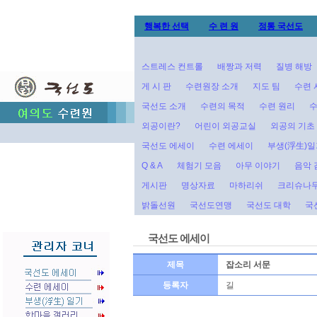
행복한 선택
수 련 원
정통 국선도
스트레스 컨트롤
배짱과 저력
질병 해방
게 시 판
수련원장 소개
지도 팀
수련 
국선도 소개
수련의 목적
수련 원리
수
외공이란?
어린이 외공교실
외공의 기초
국선도 에세이
수련 에세이
부생(浮生)일
Q & A
체험기 모음
아무 이야기
음악 
게시판
명상자료
마하리쉬
크리슈나
밝돌선원
국선도연맹
국선도 대학
국
국선도 에세이
제목
잡소리 서문
등록자
길