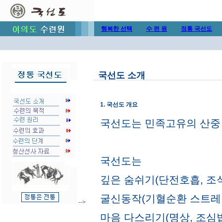
행복한 선택
수 련 원
정통 국선도
국선도 소개
1. 국선도 개요
국선도는 민족고유의 산중 
국선도는
깊은 숨쉬기(단전호흡, 조
굴신동작(기혈순환 스트레칭
-->
마음 다스리기(명상, 조심